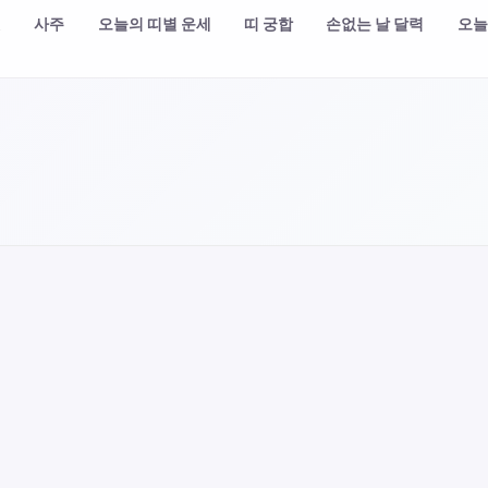
챗
사주
오늘의 띠별 운세
띠 궁합
손없는 날 달력
오늘