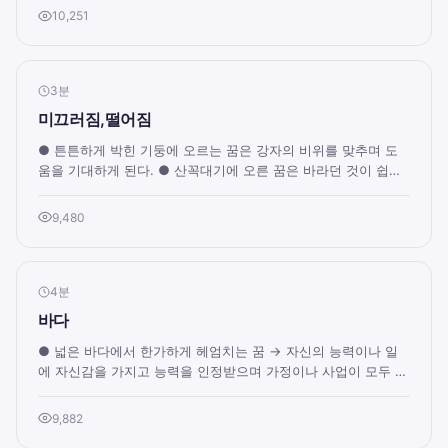
10,251
3분
미끄러짐,떨어짐
● 튼튼하게 박힌 기둥에 오르는 꿈은 강자의 비위를 맞추며 도
움을 기대하게 된다. ● 산꼭대기에 오른 꿈은 바라던 것이 쉽게
이루어지고 명예와 권리도 뒤따른다...
9,480
4분
바다
● 넓은 바다에서 한가하게 헤엄치는 꿈 → 자신의 능력이나 일
에 자신감을 가지고 능력을 인정받으며 가정이나 사업이 모두 순
조로움을 뜻한다. 아니면 해외나 자...
9,882