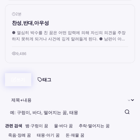
2분
찬성,반대,아우성
● 열심히 박수를 친 꿈은 어떤 압력에 의해 자신의 의견을 주장
하지 못하게 되거나 사건에 깊게 말려들게 된다. ● 남편이 아내
에게, 아내가 남편에게 화풀이를 한...
9,486
쓰기
태그
관련 검색
뱀·구렁이 꿈
물·바다 꿈
추락·떨어지는 꿈
죽음·장례 꿈
태몽·아기 꿈
돈·재물 꿈