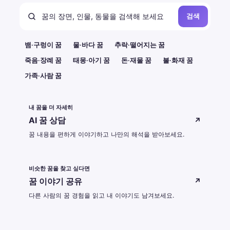
검색
뱀·구렁이 꿈
물·바다 꿈
추락·떨어지는 꿈
죽음·장례 꿈
태몽·아기 꿈
돈·재물 꿈
불·화재 꿈
가족·사람 꿈
내 꿈을 더 자세히
AI 꿈 상담
↗
꿈 내용을 편하게 이야기하고 나만의 해석을 받아보세요.
비슷한 꿈을 찾고 싶다면
꿈 이야기 공유
↗
다른 사람의 꿈 경험을 읽고 내 이야기도 남겨보세요.