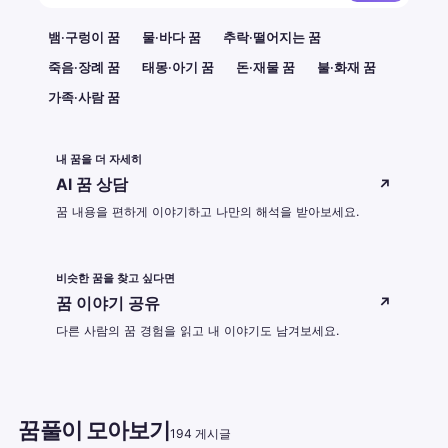
뱀·구렁이 꿈
물·바다 꿈
추락·떨어지는 꿈
죽음·장례 꿈
태몽·아기 꿈
돈·재물 꿈
불·화재 꿈
가족·사람 꿈
내 꿈을 더 자세히
AI 꿈 상담
↗
꿈 내용을 편하게 이야기하고 나만의 해석을 받아보세요.
비슷한 꿈을 찾고 싶다면
꿈 이야기 공유
↗
다른 사람의 꿈 경험을 읽고 내 이야기도 남겨보세요.
꿈풀이 모아보기
194 게시글