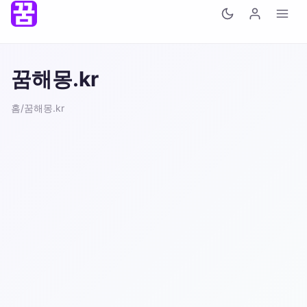
꿈해몽.kr
홈
/
꿈해몽.kr