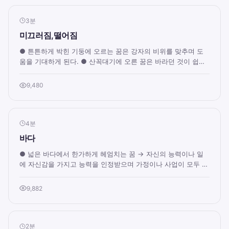
3분
미끄러짐,떨어짐
● 튼튼하게 박힌 기둥에 오르는 꿈은 강자의 비위를 맞추며 도
움을 기대하게 된다. ● 산꼭대기에 오른 꿈은 바라던 것이 쉽게
이루어지고 명예와 권리도 뒤따른다...
9,480
4분
바다
● 넓은 바다에서 한가하게 헤엄치는 꿈 → 자신의 능력이나 일
에 자신감을 가지고 능력을 인정받으며 가정이나 사업이 모두 순
조로움을 뜻한다. 아니면 해외나 자...
9,882
2분