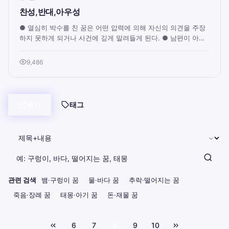
찬성,반대,아우성
● 열심히 박수를 친 꿈은 어떤 압력에 의해 자신의 의견을 주장
하지 못하게 되거나 사건에 깊게 말려들게 된다. ● 남편이 아내
에게, 아내가 남편에게 화풀이를 한...
9,486
쓰기
태그
관련 검색
뱀·구렁이 꿈
물·바다 꿈
추락·떨어지는 꿈
죽음·장례 꿈
태몽·아기 꿈
돈·재물 꿈
6
7
8
9
10