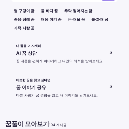
뱀·구렁이 꿈
물·바다 꿈
추락·떨어지는 꿈
죽음·장례 꿈
태몽·아기 꿈
돈·재물 꿈
불·화재 꿈
가족·사람 꿈
내 꿈을 더 자세히
AI 꿈 상담
↗
꿈 내용을 편하게 이야기하고 나만의 해석을 받아보세요.
비슷한 꿈을 찾고 싶다면
꿈 이야기 공유
↗
다른 사람의 꿈 경험을 읽고 내 이야기도 남겨보세요.
꿈풀이 모아보기
194 게시글