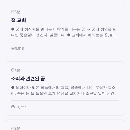
3분
절,교회
● 꿈에 성직자를 만나는 이야기를 나누는 꿈 → 꿈에 성인을 만
나면 좋은일이 생긴다. 길몽이다. ● 교회에서 예배보는 꿈,절에
서 불공드리는 꿈 → 귀인의 도움을 ...
9,818
4분
소리와 관련된 꿈
● 뇌성이나 맑은 하늘에서의 굉음, 공중에서 나는 우렁찬 목소
리, 폭음 등 을 들으면 크게 명성을 떨치거나 소문날 일이 생긴
다. ● 지진이나 화산 폭발, 총성 등 ...
10,727
3분