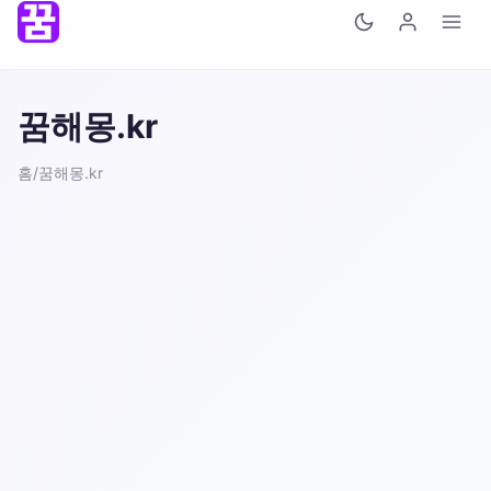
꿈해몽.kr
홈
/
꿈해몽.kr