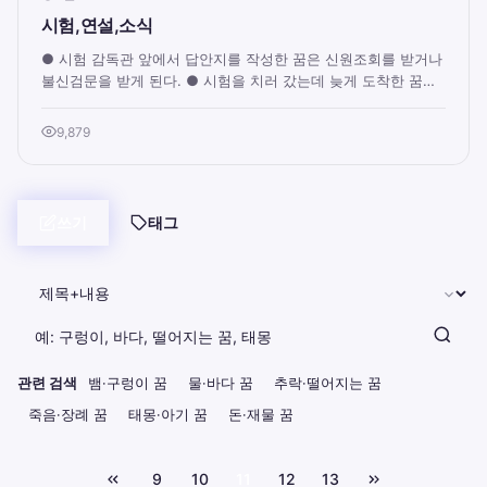
시험,연설,소식
● 시험 감독관 앞에서 답안지를 작성한 꿈은 신원조회를 받거나
불신검문을 받게 된다. ● 시험을 치러 갔는데 늦게 도착한 꿈은
무슨 일을 하든 남에게 인정을 받...
9,879
쓰기
태그
관련 검색
뱀·구렁이 꿈
물·바다 꿈
추락·떨어지는 꿈
죽음·장례 꿈
태몽·아기 꿈
돈·재물 꿈
9
10
11
12
13