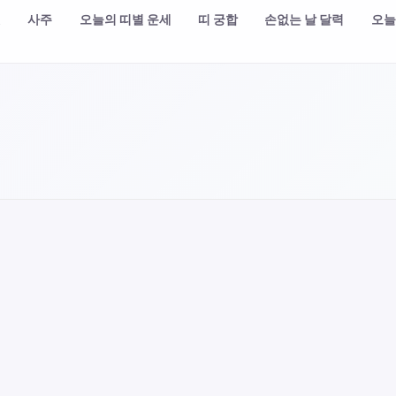
챗
사주
오늘의 띠별 운세
띠 궁합
손없는 날 달력
오늘