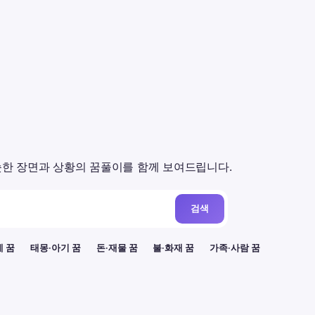
한 장면과 상황의 꿈풀이를 함께 보여드립니다.
검색
례 꿈
태몽·아기 꿈
돈·재물 꿈
불·화재 꿈
가족·사람 꿈