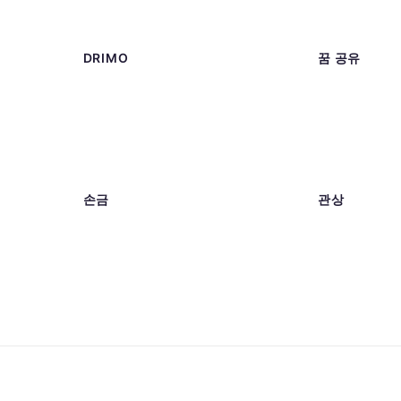
DRIMO
꿈 공유
손금
관상