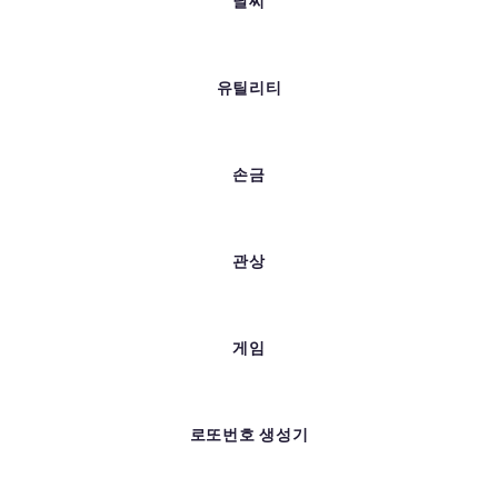
날씨
유틸리티
손금
관상
게임
로또번호 생성기