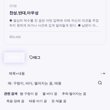
2분
찬성,반대,아우성
● 열심히 박수를 친 꿈은 어떤 압력에 의해 자신의 의견을 주장
하지 못하게 되거나 사건에 깊게 말려들게 된다. ● 남편이 아내
에게, 아내가 남편에게 화풀이를 한...
9,486
쓰기
태그
관련 검색
뱀·구렁이 꿈
물·바다 꿈
추락·떨어지는 꿈
죽음·장례 꿈
태몽·아기 꿈
돈·재물 꿈