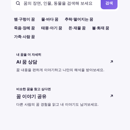
검색
뱀·구렁이 꿈
물·바다 꿈
추락·떨어지는 꿈
죽음·장례 꿈
태몽·아기 꿈
돈·재물 꿈
불·화재 꿈
가족·사람 꿈
내 꿈을 더 자세히
AI 꿈 상담
↗
꿈 내용을 편하게 이야기하고 나만의 해석을 받아보세요.
비슷한 꿈을 찾고 싶다면
꿈 이야기 공유
↗
다른 사람의 꿈 경험을 읽고 내 이야기도 남겨보세요.