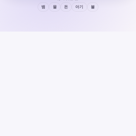
뱀
물
돈
아기
불