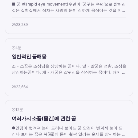
■ 꿈 렘(rapid eye movement)수면이 ‘꿈꾸는 수면’으로 밝혀진
것은 실험실에서 잠자는 사람의 눈이 심하게 움직이는 것을 지켜
보고 있던 연구자가 흔들어 깨워 ...
28,289
4분
일반적인 꿈해몽
소 - 소꿈은 조상님을 상징하는 꿈이다. 말 - 말꿈은 성황, 조상을
상징하는꿈이다. 개 - 개꿈은 잡귀신을 상징하는 꿈이다. 돼지 -
돼지꿈은 재수가 있는 꿈이다...
22,664
12분
여러가지 소품(물건)에 관한 꿈
●안경이 벗겨져 눈이 드러나 보이느 꿈 안경이 벗겨져 눈이 드
러나 보이는 꿈은 복(福)의 문이 활짝 열리는 운세를 암시하는 꿈