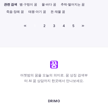
관련 검색
뱀·구렁이 꿈
물·바다 꿈
추락·떨어지는 꿈
죽음·장례 꿈
태몽·아기 꿈
돈·재물 꿈
1
2
3
4
5
어젯밤의 꿈을 오늘의 의미로. 꿈 상징 검색부
터 AI 꿈 상담까지 한곳에서 만나보세요.
DRIMO