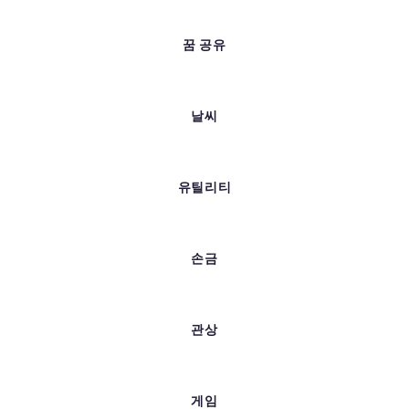
꿈 공유
날씨
유틸리티
손금
관상
게임