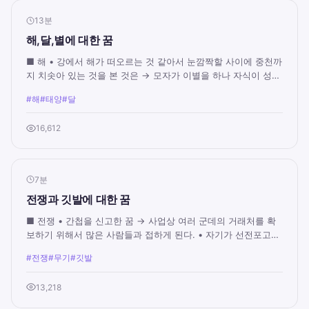
13분
해,달,별에 대한 꿈
■ 해 • 강에서 해가 떠오르는 것 같아서 눈깜짝할 사이에 중천까
지 치솟아 있는 것을 본 것은 → 모자가 이별을 하나 자식이 성공
한 다음에 다시 만나게 된다. • ...
#해
#태양
#달
16,612
7분
전쟁과 깃발에 대한 꿈
■ 전쟁 • 간첩을 신고한 꿈 → 사업상 여러 군데의 거래처를 확
보하기 위해서 많은 사람들과 접하게 된다. • 자기가 선전포고문
을 낭독한 꿈 → 어떤 일을 추진하기...
#전쟁
#무기
#깃발
13,218