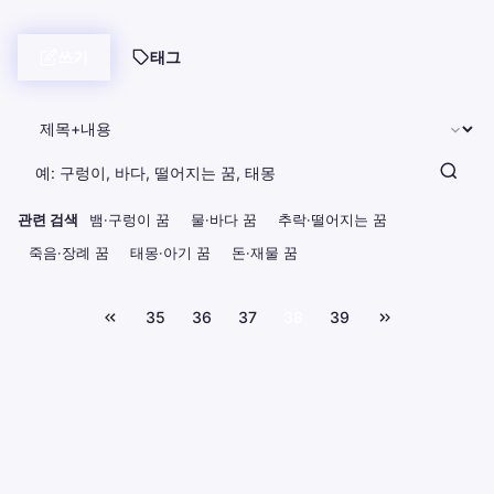
쓰기
태그
관련 검색
뱀·구렁이 꿈
물·바다 꿈
추락·떨어지는 꿈
죽음·장례 꿈
태몽·아기 꿈
돈·재물 꿈
35
36
37
38
39