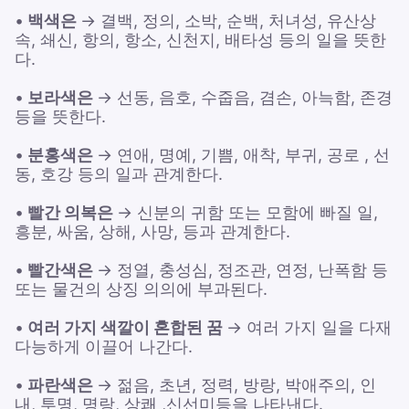
•
백색은
→ 결백, 정의, 소박, 순백, 처녀성, 유산상
속, 쇄신, 항의, 항소, 신천지, 배타성 등의 일을 뜻한
다.
•
보라색은
→ 선동, 음호, 수줍음, 겸손, 아늑함, 존경
등을 뜻한다.
•
분홍색은
→ 연애, 명예, 기쁨, 애착, 부귀, 공로 , 선
동, 호강 등의 일과 관계한다.
•
빨간 의복은
→ 신분의 귀함 또는 모함에 빠질 일,
흥분, 싸움, 상해, 사망, 등과 관계한다.
•
빨간색은
→ 정열, 충성심, 정조관, 연정, 난폭함 등
또는 물건의 상징 의의에 부과된다.
•
여러 가지 색깔이 혼합된 꿈
→ 여러 가지 일을 다재
다능하게 이끌어 나간다.
•
파란색은
→ 젊음, 초년, 정력, 방랑, 박애주의, 인
내, 투명, 명랑, 상쾌 ,신선미등을 나타낸다.