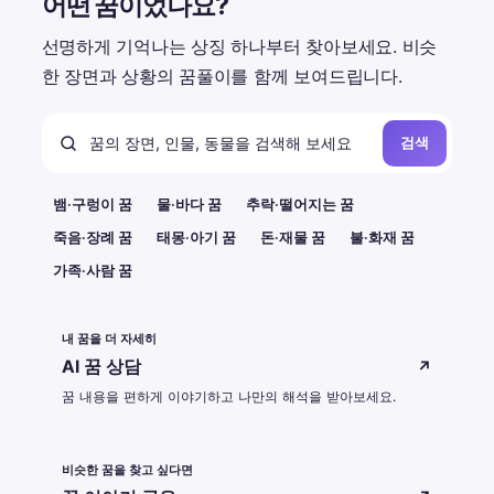
어떤 꿈이었나요?
선명하게 기억나는 상징 하나부터 찾아보세요. 비슷
한 장면과 상황의 꿈풀이를 함께 보여드립니다.
검색
뱀·구렁이 꿈
물·바다 꿈
추락·떨어지는 꿈
죽음·장례 꿈
태몽·아기 꿈
돈·재물 꿈
불·화재 꿈
가족·사람 꿈
내 꿈을 더 자세히
AI 꿈 상담
↗
꿈 내용을 편하게 이야기하고 나만의 해석을 받아보세요.
비슷한 꿈을 찾고 싶다면