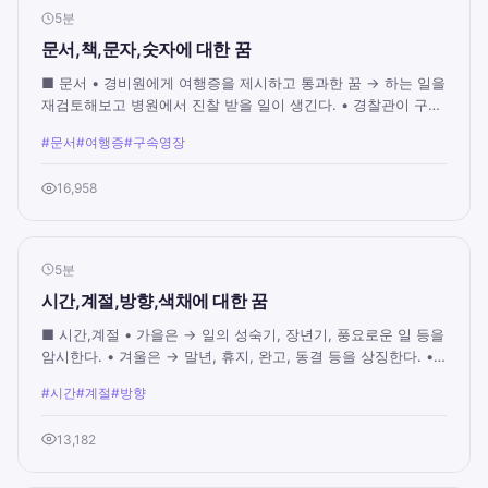
5분
문서,책,문자,숫자에 대한 꿈
■ 문서 • 경비원에게 여행증을 제시하고 통과한 꿈 → 하는 일을
재검토해보고 병원에서 진찰 받을 일이 생긴다. • 경찰관이 구속
영장이나 호출장을 가져오면 → 병...
#문서
#여행증
#구속영장
16,958
5분
시간,계절,방향,색채에 대한 꿈
■ 시간,계절 • 가을은 → 일의 성숙기, 장년기, 풍요로운 일 등을
암시한다. • 겨울은 → 말년, 휴지, 완고, 동결 등을 상징한다. •
과일이 잘 익은 꿈 → 하고 있는...
#시간
#계절
#방향
13,182