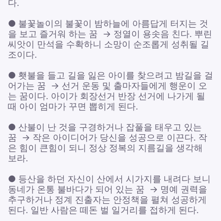
다.
● 불꽃놀이의 불꽃이 밤하늘에 아름답게 터지는 것
을 보고 즐거워 하는 꿈 → 정열이 용솟음 친다. 뿌린
씨앗이 만석을 수확하니 소망이 순조롭게 성취될 길
조이다.
● 횃불을 들고 길을 잃은 아이를 찾으려고 밤길을 걸
어가는 꿈 → 선거 운동 및 출마자들에게 행운이 오
는 꿈이다. 아이가 회장선거 반장 선거에 나가게 될
때 아이 엄마가 꾸면 뽑히게 된다.
● 산불이 난 것을 구경하거나 잡풀을 태우고 있는
꿈 → 작은 아이디어가 당신을 성공으로 이끈다. 작
은 힘이 큰힘이 되니 정상 정복의 지름길을 생각해
보라.
● 등산을 하던 자신이 산에서 시가지를 내려다 보니
동네가 온통 불바다가 되어 있는 꿈 → 명예 권력을
추구하거나 정계 진출자는 안정책을 펼쳐 성공하게
된다. 일반 사람은 떼돈 벌 일거리를 접하게 된다.