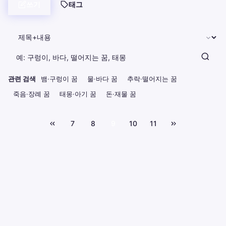
쓰기
태그
관련 검색
뱀·구렁이 꿈
물·바다 꿈
추락·떨어지는 꿈
죽음·장례 꿈
태몽·아기 꿈
돈·재물 꿈
7
8
9
10
11