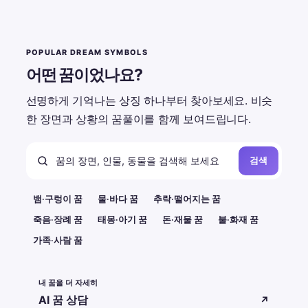
POPULAR DREAM SYMBOLS
어떤 꿈이었나요?
선명하게 기억나는 상징 하나부터 찾아보세요. 비슷
한 장면과 상황의 꿈풀이를 함께 보여드립니다.
검색
뱀·구렁이 꿈
물·바다 꿈
추락·떨어지는 꿈
죽음·장례 꿈
태몽·아기 꿈
돈·재물 꿈
불·화재 꿈
가족·사람 꿈
내 꿈을 더 자세히
AI 꿈 상담
↗