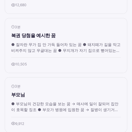
12,680
3분
복권 당첨을 예시한 꿈
● 잘자란 무가 집 안 가득 들어차 있는 꿈 ● 돼지떼가 길을 막고
비켜주지 않고 우글대는 꿈 ● 무지개가 자기 집으로 뻗어있는
꿈 ● 푸른 강물에서 용이 솟아오르...
10,505
3분
부모님
● 부모님의 건강한 모습을 보는 꿈 → 매사에 일이 잘되어 집안
이 호목할 징조 ● 부모가 병원에 입원한 꿈 → 질병이 생기거나
가족들간에 불신이 생길 징조 ● 부모...
9,912