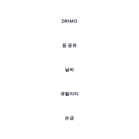
DRIMO
꿈 공유
날씨
유틸리티
손금