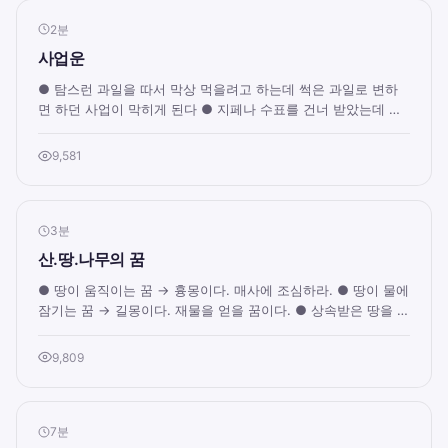
2분
사업운
● 탐스런 과일을 따서 막상 먹을려고 하는데 썩은 과일로 변하
면 하던 사업이 막히게 된다 ● 지페나 수표를 건너 받았는데 백
지로 변하면 부도가 나거나 파산하게...
9,581
3분
산.땅.나무의 꿈
● 땅이 움직이는 꿈 → 흉몽이다. 매사에 조심하라. ● 땅이 물에
잠기는 꿈 → 길몽이다. 재물을 얻을 꿈이다. ● 상속받은 땅을 거
니는 꿈 → 아주 좋은 길몽이다. ...
9,809
7분