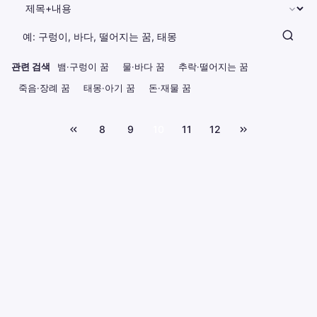
관련 검색
뱀·구렁이 꿈
물·바다 꿈
추락·떨어지는 꿈
죽음·장례 꿈
태몽·아기 꿈
돈·재물 꿈
8
9
10
11
12