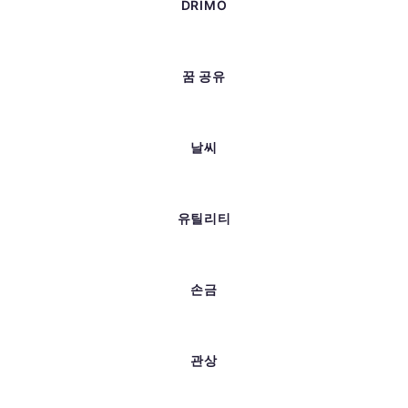
DRIMO
꿈 공유
날씨
유틸리티
손금
관상