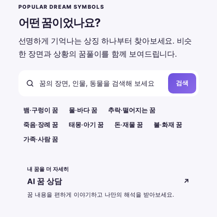
POPULAR DREAM SYMBOLS
어떤 꿈이었나요?
선명하게 기억나는 상징 하나부터 찾아보세요. 비슷
한 장면과 상황의 꿈풀이를 함께 보여드립니다.
검색
뱀·구렁이 꿈
물·바다 꿈
추락·떨어지는 꿈
죽음·장례 꿈
태몽·아기 꿈
돈·재물 꿈
불·화재 꿈
가족·사람 꿈
내 꿈을 더 자세히
AI 꿈 상담
↗
꿈 내용을 편하게 이야기하고 나만의 해석을 받아보세요.