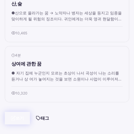
산,숲
●산으로 올라가는 꿈 → 노약자나 병자는 세상을 등지고 임종을
맞이하게 될 위험의 징조이다. 귀인에게는 더욱 영귀 현달함이
따르나 병자와 일반인은 별로 이로...
10,465
4분
상여에 관한 꿈
● 자기 집에 누군인지 모르는 초상이 나서 곡성이 나는 소리를
듣거나 상 여가 놓여지는 것을 보면 소원이나 사업이 이루어져
사람들에게 소문이 나고 돈을 벌게 ...
10,320
쓰기
태그