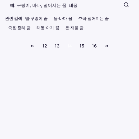
관련 검색
뱀·구렁이 꿈
물·바다 꿈
추락·떨어지는 꿈
죽음·장례 꿈
태몽·아기 꿈
돈·재물 꿈
12
13
14
15
16