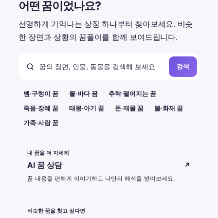
어떤 꿈이었나요?
선명하게 기억나는 상징 하나부터 찾아보세요. 비슷
한 장면과 상황의 꿈풀이를 함께 보여드립니다.
검색
뱀·구렁이 꿈
물·바다 꿈
추락·떨어지는 꿈
죽음·장례 꿈
태몽·아기 꿈
돈·재물 꿈
불·화재 꿈
가족·사람 꿈
내 꿈을 더 자세히
AI 꿈 상담
↗
꿈 내용을 편하게 이야기하고 나만의 해석을 받아보세요.
비슷한 꿈을 찾고 싶다면