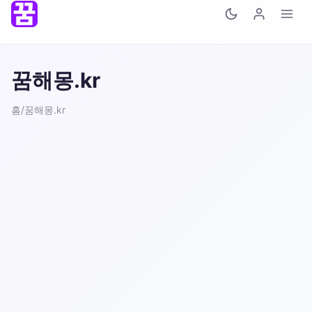
꿈해몽.kr
홈
/
꿈해몽.kr