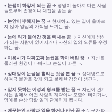
•
눈썹이 하얗게 되는 꿈
→ 명망이 높아져 다른 사람
들로부터 존경이나 대접을 받는 꿈.
•
눈앞이 뿌해지는 꿈
→ 현재하고 있는 일이 올바르
지 않아 양심의 가책을 느끼는 꿈.
•
눈에 티가 들어간 것을 빼내는 꿈
→ 자신에게 방해
가 되는 사람이 없어지거나 자신의 일의 오류를 수정
하는 꿈.
•
미용사가 다짜고짜 눈썹을 깍아 버린 꿈
→ 자신을
둘러싼 환경이 나빠지고 손실이 따른다.
•
상대방이 눈물을 흘리는 것을 본 꿈
→ 상대방으로
하여금 불만을 갖게 되고 불쾌한 감정이 생긴다.
•
알지 못하는 이성의 윙크를 받는 꿈
→ 자신이 관계
하는 일에서 어떤 사람의 계략이나 모함에 빠지거나,
명예를 손상 당할 일과 관계하게 됩니다.
•
애꾸눈인 사람과 일을 하거나 만난 꿈
→ 누군가 때