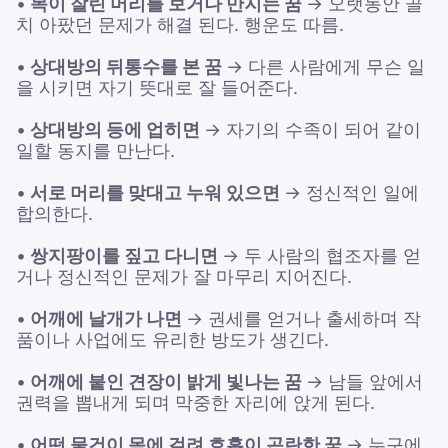
•
목이 잘린 머리를 보거나 만지는 꿈
→ 오랫동안 골
치 아팠던 문제가 해결 된다. 행운도 따름.
•
상대방의 뒤통수를 본 꿈
→ 다른 사람에게 무슨 일
을 시키면 자기 뜻대로 잘 들어준다.
•
상대방의 등에 업히면
→ 자기의 수족이 되어 같이
일할 동지를 만난다.
•
서로 머리를 맞대고 누워 있으면
→ 정신적인 일에
합의한다.
•
쌍지팡이를 짚고 다니면
→ 두 사람의 협조자를 얻
거나 정신적인 문제가 잘 마무리 지어진다.
•
어깨에 날개가 나면
→ 권세를 얻거나 출세하며 작
품이나 사업에도 유리한 방도가 생긴다.
•
어깨에 붙인 견장이 밝게 빛나는 꿈
→ 남들 앞에서
권력을 뽑내게 되며 막중한 자리에 앉게 된다.
•
어떤 물건이 목에 걸려 호흡이 곤란한 꿈
→ 누구에