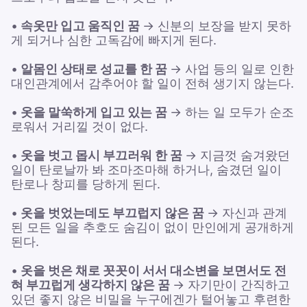
•
속옷만 입고 움직인 꿈
→ 신분의 보장을 받지 못하
게 되거나 심한 고독감에 빠지게 된다.
•
알몸인 상태로 성교를 한 꿈
→ 사업 등의 일로 인한
대인관계에서 감추어야 할 일이 전혀 생기지 않는다.
•
옷을 말쑥하게 입고 있는 꿈
→ 하는 일 모두가 순조
로워서 거리낄 것이 없다.
•
옷을 벗고 몹시 부끄러워 한 꿈
→ 지금껏 숨겨왔던
일이 탄로날까 봐 조마조마해 하거나, 숨겼던 일이
탄로나 창피를 당하게 된다.
•
옷을 벗었는데도 부끄럽지 않은 꿈
→ 자신과 관계
된 모든 일을 추호도 숨김이 없이 만인에게 공개하게
된다.
•
옷을 벗은 채로 꼿꼿이 서서 대소변을 보면서도 전
혀 부끄럽게 생각하지 않은 꿈
→ 자기만이 간직하고
있던 좋지 않은 비밀을 누구에겐가 털어놓고 후련한