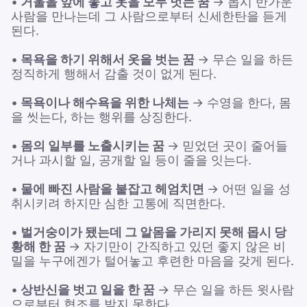
•
거울을 앞에 놓고 옷을 모두 벗는 꿈
→ 몹시 반가운
사람을 만나는데 그 사람으로부터 신세한탄을 듣게
된다.
•
목욕을 하기 위해서 옷을 벗는 꿈
→ 무슨 일을 하든
정직하게 행해서 감출 것이 없게 된다.
•
목욕이나 해수욕을 위한 나체는
→ 수영을 한다, 몸
을 씻는다, 하는 행위를 상징한다.
•
몸의 일부를 노출시키는 꿈
→ 믿었던 곳이 줄어들
거나 과시할 일, 공개할 일 등이 줄을 잇는다.
•
물에 빠진 사람을 붙잡고 헤엄치면
→ 어떤 일을 성
취시키려 하지만 심한 고통에 직면한다.
•
벌거숭이가 됐는데 그 알몸을 가리지 못해 몹시 당
황해 한 꿈
→ 자기만이 간직하고 있던 좋지 않은 비
밀을 누구에겐가 털어놓고 후련한 마음을 갖게 된다.
•
상반신을 벗고 일을 한 꿈
→ 무슨 일을 하든 윗사람
으로부터 협조를 받지 못한다.