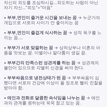
자신의 외도를 조심하시길...외도하는 사람이 아닌
자기 자신..."외도"="마음"
•
부부,연인이 즐거운 시간을 보내는 꿈
→ 누군가의
개입으로 서로의 사이가 안 좋아지는 꿈
•
부부,연인이 즐겁게 식사하는 꿈
→ 성적 욕구를 느
끼는 꿈....
•
부부가 서로 맞절하는 꿈
→ 상처상부나 이혼의 아
픔을 맛보는 꿈. 이별이나 말다툼이 생길 꿈.
•
부부간의 만족스런 성관계를 하는 꿈
→ 성관계의
불만이 있으므로 각별히 신경을 써야 한다.
•
부부싸움으로 냉전상태가 된 꿈
→ 부부싸움이 심
했다면 서로의 건강에 이상이 올 징조로 빨리 진찰을
받아야 함.
•
애인과 전화로 달콤한 속삭임을 나누는 꿈
→ 애인
과의 관계를 원하는데 꾹꾹 참고 있는 꿈.