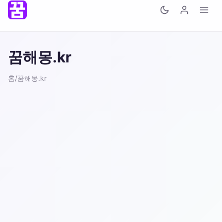
꿈해몽.kr
홈
/
꿈해몽.kr