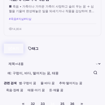
■ 죽음 • 가족이나 가까운 가족이 사망하고 슬피 우는 꿈 → 심
혈을 기울여 완성해놓은 일을 되새기거나 작품을 감상하며 흐뭇
해 할 일이 생긴다. • 고인이 된 친...
#죽음
#자살
#타살
14,804
쓰기
태그
관련 검색
뱀·구렁이 꿈
물·바다 꿈
추락·떨어지는 꿈
죽음·장례 꿈
태몽·아기 꿈
돈·재물 꿈
32
33
34
35
36