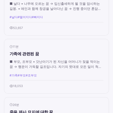
■ 날다 • 나무에 오르는 꿈 → 입신출세하게 될 것을 암시하는
길몽. • 애인과 함께 창공을 날아다닌 꿈 → 진행 중이던 혼담이
성사되고 어떤 일거리를 맡았을 때 ...
#날다
#떨어지다
#빠지다
53,657
11분
가족에 관련된 꿈
■ 부모, 조부모 • 갓난아기가 된 자신을 어머니가 젖을 먹이는
꿈 → 행운이 가득할 길조입니다. 자기의 뜻대로 모든 일이 척척
이루어짐. • 괴한이 부모님을 해치...
#가족
#부모
#조부모
18,053
26분
죽음,제사,묘지에 대한 꿈