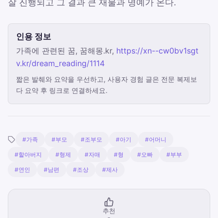
잘 진행되고 그 결과 큰 재물과 명예가 온다.
인용 정보
가족에 관련된 꿈, 꿈해몽.kr,
https://xn--cw0bv1sgt
v.kr/dream_reading/1114
짧은 발췌와 요약을 우선하고, 사용자 경험 글은 전문 복제보
다 요약 후 링크로 연결하세요.
#가족
#부모
#조부모
#아기
#어머니
#할아버지
#형제
#자매
#형
#오빠
#부부
#연인
#남편
#조상
#제사
추천