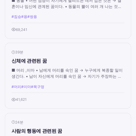
■ 동물 • 어떤 짐승이 자기에게 달려드는 데서 잡는 것은 → 결
혼이나 임신에 관계된 꿈이다. • 동물의 뿔이 여러 개 나는 것은
→ 여러 방면으로 실력 발휘를 하여...
#짐승
#용
#쌍용
69,241
39분
신체에 관련된 꿈
■ 머리 ,이마 • 남에게 머리를 숙인 꿈 → 누구에게 복종할 일이
생긴다. • 남이 자신에게 머리를 숙인 꿈 → 자기가 주장하는 일
을 많은 사람들이 받아들인다. • ...
#머리
#이마
#목구멍
41,621
24분
사람의 행동에 관련된 꿈