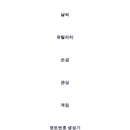
날씨
유틸리티
손금
관상
게임
로또번호 생성기