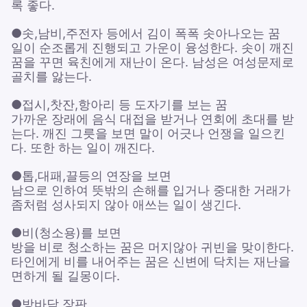
록 좋다.
●솟,남비,주전자 등에서 김이 폭폭 솟아나오는 꿈
일이 순조롭게 진행되고 가운이 융성한다. 솟이 깨진
꿈을 꾸면 육친에게 재난이 온다. 남성은 여성문제로
골치를 앓는다.
●접시,찻잔,항아리 등 도자기를 보는 꿈
가까운 장래에 음식 대접을 받거나 연회에 초대를 받
는다. 깨진 그릇을 보면 말이 어긋나 언쟁을 일으킨
다. 또한 하는 일이 깨진다.
●톱,대패,끌등의 연장을 보면
남으로 인하여 뜻밖의 손해를 입거나 중대한 거래가
좀처럼 성사되지 않아 애쓰는 일이 생긴다.
●비(청소용)를 보면
방을 비로 청소하는 꿈은 머지않아 귀빈을 맞이한다.
타인에게 비를 내어주는 꿈은 신변에 닥치는 재난을
면하게 될 길몽이다.
●방바닥,장판