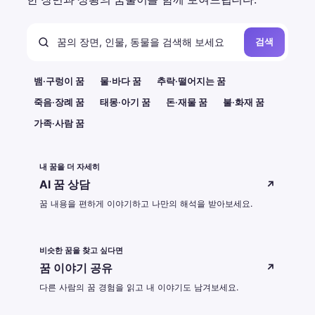
검색
뱀·구렁이 꿈
물·바다 꿈
추락·떨어지는 꿈
죽음·장례 꿈
태몽·아기 꿈
돈·재물 꿈
불·화재 꿈
가족·사람 꿈
내 꿈을 더 자세히
AI 꿈 상담
↗
꿈 내용을 편하게 이야기하고 나만의 해석을 받아보세요.
비슷한 꿈을 찾고 싶다면
꿈 이야기 공유
↗
다른 사람의 꿈 경험을 읽고 내 이야기도 남겨보세요.