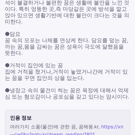
석이 불결하거나 불편한 꿈은 생활에 불안을 느낀 것
이다. 특히 엉뚱한 곳,즉 마당같은 곳에 방석을 깔고
앉아 있으면 생활기반에 대한 불안이 크다는 것을 의
미한다.
●담요
꿈 속의 모포는 나체를 연상케 한다. 담요를 덮는 꿈,
까는 꿈,몸을 감싸는 꿈은 성욕이 극도에 달했음을
뜻한다.
●거적이 집안에 있는 꿈
집에 거적을 쳤거나,거적이 놓였거나간에 거적이 있
는 꿈을 꾸면 집안의 상을 입는다.
●냉장고 속의 물건이 썩는 꿈은 욕정에 대해서 억제
심 또는 혐오감이나 공포심을 갖고 있다는 암시이다.
인용 정보
여러가지 소품(물건)에 관한 꿈, 꿈해몽.kr,
https://xn
--cw0bv1sgtv.kr/dream_reading/1801