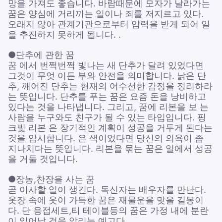
망을 가져도 좋습니다. 바람때문에 모자가 날라가는
꿈은 양심에 거리끼는 일이나 죄를 저지르고 있다.
오래지 않아 관계기관으로부터 압력을 받게 되어 일
을 추진하지 못하게 됩니다. .
●단추에 관한 꿈
꿈 에서 번쩍번쩍 빛나는 새 단추가 달려 있었다면
그것이 무엇 이든 부와 안전을 의미합니다. 낡은 단
추, 깨어진 단추는 현재의 어수선한 감정을 정리하라
는 뜻입니다. 단추를 푸는 꿈은 요즘 돈을 낭비하고
있다는 것을 나타냅니다. 그리고, 꿈에 리본을 보 는
사람을 누구와도 친구가 될 수 있는 타입입니다. 핑
크빛 리본 은 장기적인 계획이 성공을 거두게 된다는
것을 암시합니다. 은 색이었다면 당신의 의욕이 좀
지나치다는 뜻입니다. 리본을 묶는 꿈은 일에서 성공
을 거둘 것입니다.
●장농,찬장을 사는 꿈
곧 이사할 일이 생긴다. 독신자는 배우자를 만난다.
옷장 속에 옷이 가득한 꿈은 재물운을 맞을 길몽이
다. 단 응접세트,티 테이블등의 꿈은 가정 내에 분란
이 일어날 것을 알리는 예고다.