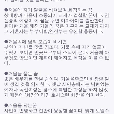
●저울에 자기 얼굴을 비쳐보며 화장하는 꿈
상대방과 마음이 소통되어 교제가 결실할 꿈이다. 임
신중의 여성이 이 꿈을 꾸면 여자아이를 출산한다.
희미한 거울,깨진 거울의 꿈은 미혼자는 교제가 깨지
고 기혼자는 부부이별,임신부는 유산할 흉몽이다.
●거울속에 남의 모습이 비치면
부인이 재난을 맞을 징조다. 거울 속에 자기 얼굴이
뚜렷이 보이면 먼곳으로부터 소식이 온다. 거울에 아
무것도 안보이면 계획이 깨어지고 목적을 이룰 수 없
다.
●거울을 품는 꿈
좋은 배우자를 만날 꿈이다. 거울을주으면 화장할 일
이 생길 것을 암시한다. 옛날 서민층에서는 남편없는
여자나 독신여성은 평소에 특별한 화장을 하지 않았
기 때문에 '화장'이라면 호사스런 화장을 의미한다.
●거울을 닦는꿈
사업이 번영하고 집안이 융성할 꿈이다. 맑게 보일수