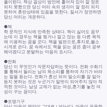
풀이된다. 책상 걸상이 방안에 흩어져 있어 잘 정돈
되지 못했으면 당신 머리 속의 생각이 잘 정리 되지
못하여 혼란상태에 있음을 뜻한다. 질서가 정연하면
당신 머리는 개운하다.
●책
학 문적인 지식에 만족한 상태다. 책이 싫어도 꿈꾸
는데 이 경우는 책을 찢거나 깔고 앉는 등 다른 목적
에 이용하는 꿈을 꾼다. 책을 발판으로,휴지로,불소
시게로 쓴다. 꿈 속에서도 책을 읽는 꿈은 좀더 공부
해야겠다고 분발하는 마음의 표시다.
●전화
당신 이 무엇인가 자문자답하는 뜻이다. 전화 수화기
를 통해서 들리는 남의 목소리를 통하여 자기가 바라
는 말을 듣는다. 전화가 혼선 되어 말소리를 잘 알아
듣지 못하는 것은 누군가가 말벗이 되어주지 않아 적
적한 것이다. 남성 교제가 없는 여성,혼기를 놓친 여
성이 꾸는 꿈이다.
●조명기구
당신 마음의 명암이 그대로 나타난다. 마음이 우울한