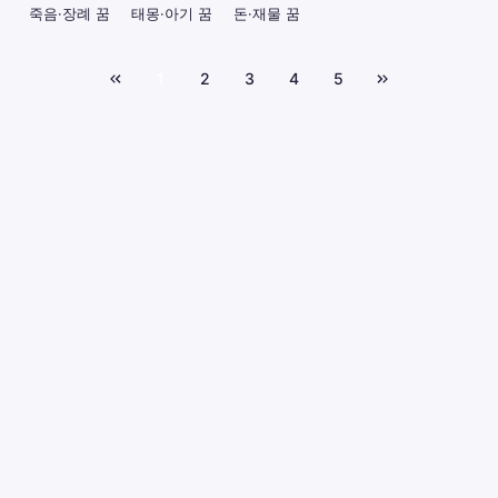
죽음·장례 꿈
태몽·아기 꿈
돈·재물 꿈
1
2
3
4
5