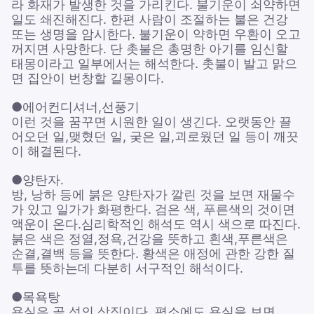
라 화재가 발생한 것을 가리킨다. 불기운이 쇠약하면
일도 쇄진해진다. 한편 사람이 조절하는 불은 건강
또는 생명을 암시한다. 불기운이 약하면 우환이 오고
꺼지면 사망한다. 단 촛불은 총명한 아기를 임신할
태몽이라고 일부에서는 해석한다. 촛불이 발고 맑으
면 집안이 번창할 길몽이다.
●에어컨디셔너,선풍기
이런 것을 꿈꾸면 시원한 일이 생긴다. 오랫동안 끌
어오던 일,맺혔던 일, 궂은 일,괴로웠던 일 등이 깨끗
이 해결된다.
●양탄자.
방, 낭하 등에 붉은 양탄자가 깔린 것을 보면 재물수
가 있고 일가가 화평한다. 검은 색, 푸른색의 것이면
액운이 온다.심리학적인 해석도 역시 색으로 따진다.
붉은 색은 정열,정욕,건강을 뜻하고 흰색,푸른색은
순결,결백 등을 뜻한다. 황색은 애정에 관한 강한 질
투를 뜻하는데 다분히 서구적인 해석이다.
●목욕탕
욕실은 곧 성의 상징이다. 평소에도 욕실을 보면