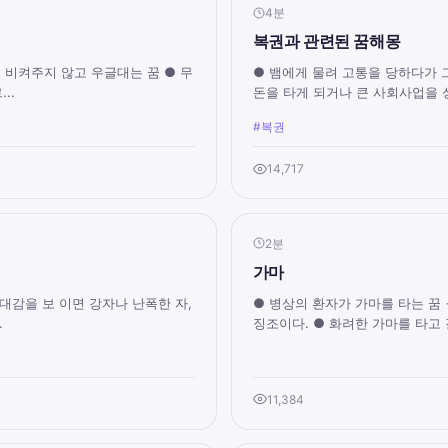
4분
복권과 관련된 꿈해몽
고 비켜주지 않고 우글대는 꿈 ● 무
● 뱀에게 물려 고통을 당하다가 
..
돈을 타게 되거나 큰 사회사업을 성
#복권
14,717
2분
가마
대감을 보 이면 강자나 난폭한 자,
● 병상의 환자가 가마를 타는 꿈
.
징조이다. ● 화려한 가마를 타고 길
11,384