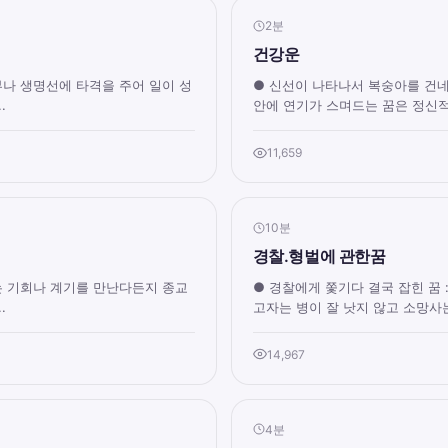
2분
건강운
부나 생명선에 타격을 주어 일이 성
● 신선이 나타나서 복숭아를 건네
.
안에 연기가 스며드는 꿈은 정신적
11,659
10분
경찰.형벌에 관한꿈
는 기회나 계기를 만난다든지 종교
● 경찰에게 쫓기다 결국 잡힌 꿈 
.
고자는 병이 잘 낫지 않고 소망사는
14,967
4분