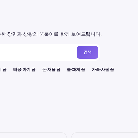
한 장면과 상황의 꿈풀이를 함께 보여드립니다.
검색
례 꿈
태몽·아기 꿈
돈·재물 꿈
불·화재 꿈
가족·사람 꿈