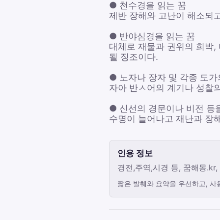
● 천수경을 읽는 꿈
제반 장해와 고난이 해소되고
● 반야심경을 읽는 꿈
대체로 재물과 권위의 희박, 
될 징조이다.
● 노자나 장자 및 각종 도가
자아 반ㅅ어의 계기나 성찰의
● 신선의 경문이나 비전 등
수명이 늘어나고 재난과 장해
인용 정보
경전,주역,시경 등, 꿈해몽.kr,
짧은 발췌와 요약을 우선하고, 사