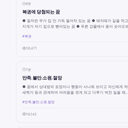
6분
복권에 당첨되는 꿈
● 잘자란 무가 집 안 가득 들어차 있는 꿈 ● 돼지떼가 길을 막
지개가 자기 집으로 뻗어있는 꿈 ● 푸른 강물에서 용이 솟아오르.
#복권
18,471
7분
만족.불만.소원.절망
● 꿈에서 상대방의 표정이나 행동이 사나워 보이고 자신에게 적
세력가 등과 관계하여 어려움을 겪게 되고 다루기 벅찬 일을 체..
#만족.불만.소원.절망
16,142