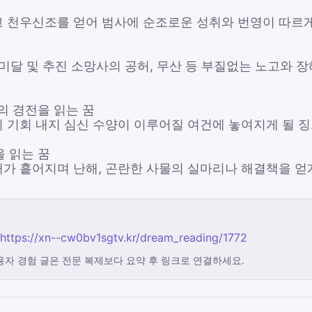
 천우신조를 얻어 범사에 순조로운 성취와 번영이 따르게
미달 및 추진 소망사의 공허, 무산 등 부질없는 노고와 장
의 경전을 읽는 꿈
 기회 내지 심신 수양이 이루어질 여건에 놓여지게 될 징
을 읽는 꿈
가 흩어지며 난해, 곤란한 사물의 실마리나 해결책을 얻게
https://xn--cw0bv1sgtv.kr/dream_reading/1772
용자 경험 글은 전문 복제보다 요약 후 링크로 연결하세요.