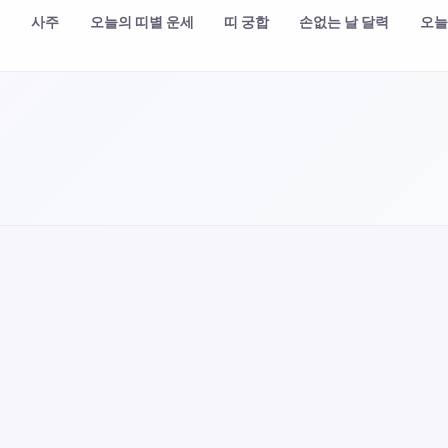
챗
사주
오늘의 띠별 운세
띠 궁합
손없는 날 달력
오늘