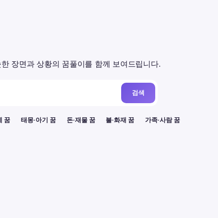
한 장면과 상황의 꿈풀이를 함께 보여드립니다.
검색
례 꿈
태몽·아기 꿈
돈·재물 꿈
불·화재 꿈
가족·사람 꿈