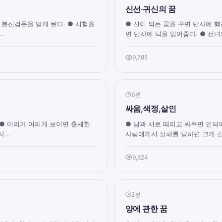
신선·귀신의 꿈
 불신검문을 받게 된다. ● 시험을
● 신이 되는 꿈을 꾸면 만사에 행
.
면 만사에 덕을 입어좋다. ● 선녀
9,785
6분
싸움,색정,살인
 ● 머리가 여러개 보이면 출세한
● 남과 서로 때리고 싸우면 인덕이
...
사람에게서 살해를 당하면 크게 길하
9,624
2분
양에 관한 꿈