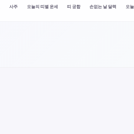
챗
사주
오늘의 띠별 운세
띠 궁합
손없는 날 달력
오늘