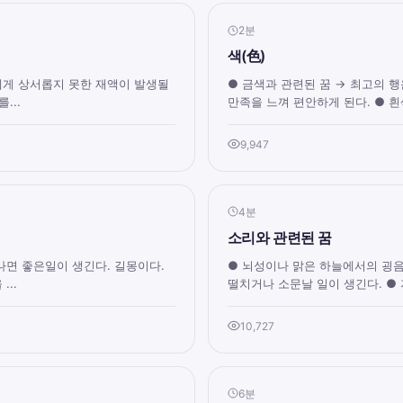
2분
색(色)
에게 상서롭지 못한 재액이 발생될
● 금색과 관련된 꿈 → 최고의 행
...
만족을 느껴 편안하게 된다. ● 흰
9,947
4분
소리와 관련된 꿈
나면 좋은일이 생긴다. 길몽이다.
● 뇌성이나 맑은 하늘에서의 굉음
..
떨치거나 소문날 일이 생긴다. ● 지
10,727
6분