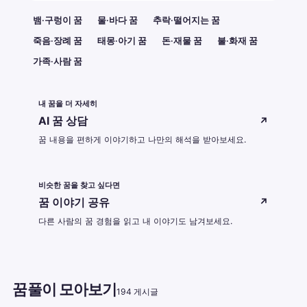
뱀·구렁이 꿈
물·바다 꿈
추락·떨어지는 꿈
죽음·장례 꿈
태몽·아기 꿈
돈·재물 꿈
불·화재 꿈
가족·사람 꿈
내 꿈을 더 자세히
AI 꿈 상담
↗
꿈 내용을 편하게 이야기하고 나만의 해석을 받아보세요.
비슷한 꿈을 찾고 싶다면
꿈 이야기 공유
↗
다른 사람의 꿈 경험을 읽고 내 이야기도 남겨보세요.
꿈풀이 모아보기
194 게시글