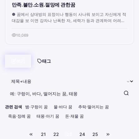
만족.불만.소원.절망에 관한꿈
● 꿈에서 상대방의 표정이나 행동이 사나워 보이고 자신에게 적
대감을 보 이면 강자나 난폭한 자, 세력가 등과 관계하여 어려움
을 겪게 되고 다루기 벅찬 일을 체...
10,069
쓰기
태그
관련 검색
뱀·구렁이 꿈
물·바다 꿈
추락·떨어지는 꿈
죽음·장례 꿈
태몽·아기 꿈
돈·재물 꿈
21
22
23
24
25