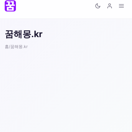
꿈해몽.kr
홈
/
꿈해몽.kr