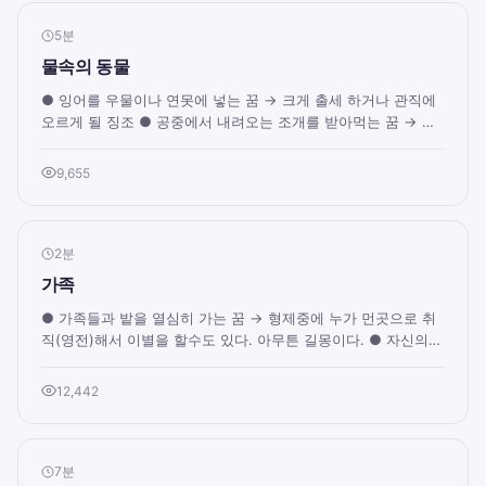
5분
물속의 동물
● 잉어를 우물이나 연못에 넣는 꿈 → 크게 출세 하거나 관직에
오르게 될 징조 ● 공중에서 내려오는 조개를 받아먹는 꿈 → 일
한 공적으로 재물을 얻을 징조 ● 어...
9,655
2분
가족
● 가족들과 밭을 열심히 가는 꿈 → 형제중에 누가 먼곳으로 취
직(영전)해서 이별을 할수도 있다. 아무튼 길몽이다. ● 자신의
아버지가 거울을 보는 꿈 → 아버지의...
12,442
7분