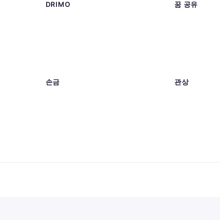
DRIMO
꿈 공유
손금
관상