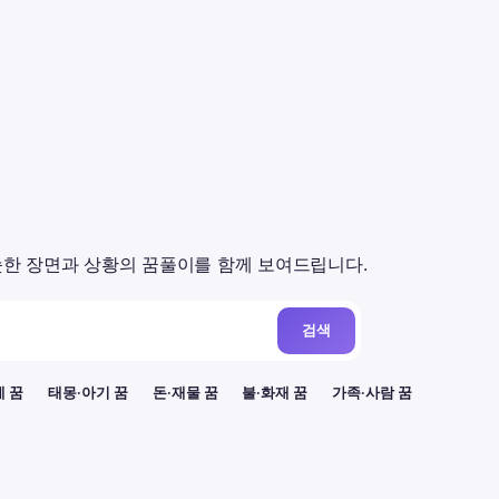
한 장면과 상황의 꿈풀이를 함께 보여드립니다.
검색
례 꿈
태몽·아기 꿈
돈·재물 꿈
불·화재 꿈
가족·사람 꿈