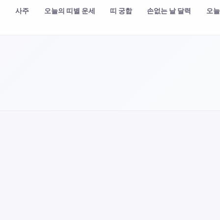
챗
사주
오늘의 띠별 운세
띠 궁합
손없는 날 달력
오늘