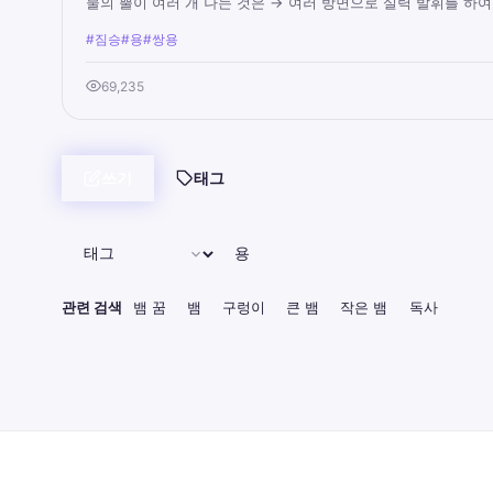
물의 뿔이 여러 개 나는 것은 → 여러 방면으로 실력 발휘를 하여.
#짐승
#용
#쌍용
69,235
쓰기
태그
관련 검색
뱀 꿈
뱀
구렁이
큰 뱀
작은 뱀
독사