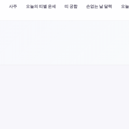
챗
사주
오늘의 띠별 운세
띠 궁합
손없는 날 달력
오늘