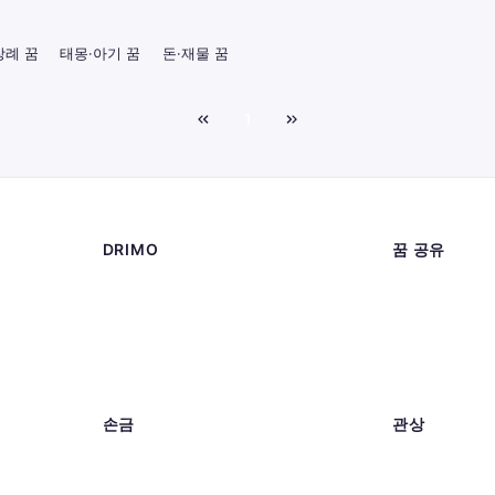
장례 꿈
태몽·아기 꿈
돈·재물 꿈
1
DRIMO
꿈 공유
손금
관상