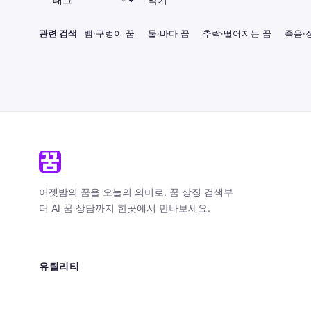
관련 검색
뱀·구렁이 꿈
물·바다 꿈
추락·떨어지는 꿈
죽음·
어젯밤의 꿈을 오늘의 의미로. 꿈 상징 검색부
터 AI 꿈 상담까지 한곳에서 만나보세요.
유틸리티