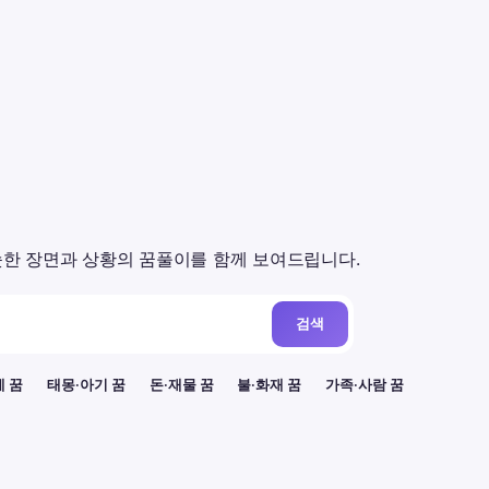
한 장면과 상황의 꿈풀이를 함께 보여드립니다.
검색
례 꿈
태몽·아기 꿈
돈·재물 꿈
불·화재 꿈
가족·사람 꿈