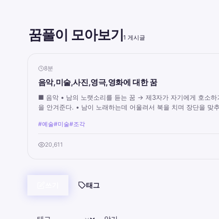
꿈풀이 모아보기
1 게시글
8분
음악,미술,사진,영극,영화에 대한 꿈
■ 음악 • 남의 노랫소리를 듣는 꿈 → 제3자가 자기에게 호소
을 안겨준다. • 남이 노래하는데 어울려서 북을 치며 장단을 맞추.
#예술
#미술
#조각
20,611
쓰기
태그