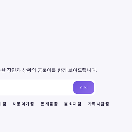
한 장면과 상황의 꿈풀이를 함께 보여드립니다.
검색
례 꿈
태몽·아기 꿈
돈·재물 꿈
불·화재 꿈
가족·사람 꿈