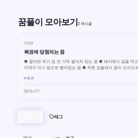
꿈풀이 모아보기
2 게시글
6분
복권에 당첨되는 꿈
● 잘자란 무가 집 안 가득 들어차 있는 꿈 ● 돼지떼가 길을 막
지개가 자기 집으로 뻗어있는 꿈 ● 푸른 강물에서 용이 솟아오르.
#복권
18,471
쓰기
태그