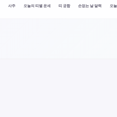
챗
사주
오늘의 띠별 운세
띠 궁합
손없는 날 달력
오늘