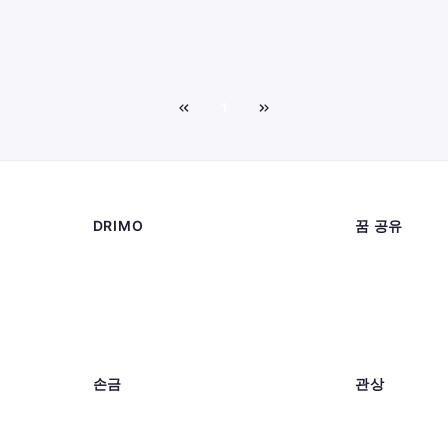
1
DRIMO
꿈 공유
손금
관상