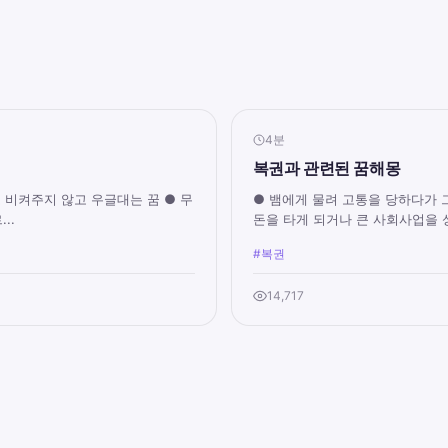
4분
복권과 관련된 꿈해몽
고 비켜주지 않고 우글대는 꿈 ● 무
● 뱀에게 물려 고통을 당하다가 
..
돈을 타게 되거나 큰 사회사업을 성
#복권
14,717