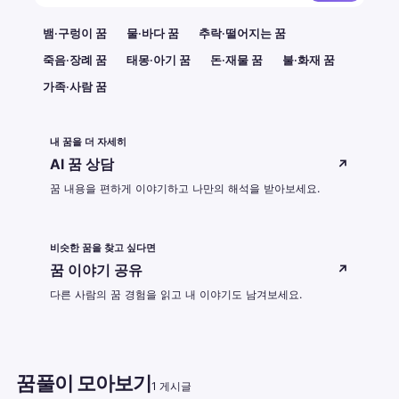
뱀·구렁이 꿈
물·바다 꿈
추락·떨어지는 꿈
죽음·장례 꿈
태몽·아기 꿈
돈·재물 꿈
불·화재 꿈
가족·사람 꿈
내 꿈을 더 자세히
AI 꿈 상담
↗
꿈 내용을 편하게 이야기하고 나만의 해석을 받아보세요.
비슷한 꿈을 찾고 싶다면
꿈 이야기 공유
↗
다른 사람의 꿈 경험을 읽고 내 이야기도 남겨보세요.
꿈풀이 모아보기
1 게시글