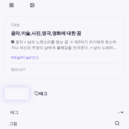
8분
음악,미술,사진,영극,영화에 대한 꿈
■ 음악 • 남의 노랫소리를 듣는 꿈 → 제3자가 자기에게 호소하
거나 자신의 주장이 남에게 불쾌감을 안겨준다. • 남이 노래하는
데 어울려서 북을 치며 장단을 맞추...
#예술
#미술
#조각
20,611
쓰기
태그