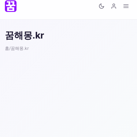
꿈해몽.kr
홈
/
꿈해몽.kr