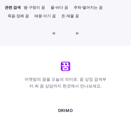
관련 검색
뱀·구렁이 꿈
물·바다 꿈
추락·떨어지는 꿈
죽음·장례 꿈
태몽·아기 꿈
돈·재물 꿈
1
어젯밤의 꿈을 오늘의 의미로. 꿈 상징 검색부
터 AI 꿈 상담까지 한곳에서 만나보세요.
DRIMO